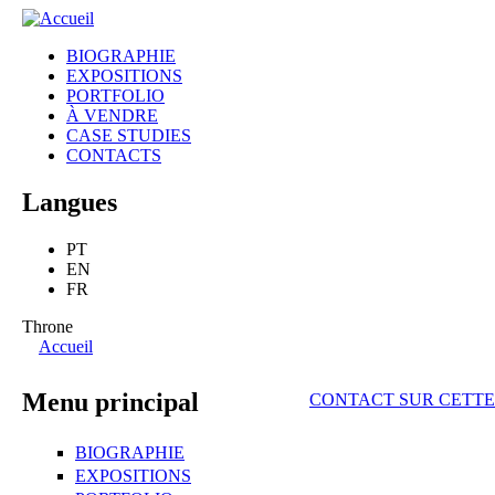
gonçalo
BIOGRAPHIE
mabunda
EXPOSITIONS
Menu principal
PORTFOLIO
À VENDRE
CASE STUDIES
CONTACTS
Langues
PT
EN
FR
Throne
Accueil
Vous êtes ici
Menu principal
CONTACT SUR CETTE
BIOGRAPHIE
EXPOSITIONS