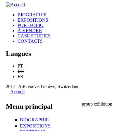
gonçalo
BIOGRAPHIE
mabunda
EXPOSITIONS
Menu principal
PORTFOLIO
À VENDRE
CASE STUDIES
CONTACTS
Langues
PT
EN
FR
2017 | ArtGenève, Genève, Switzerland
Accueil
Vous êtes ici
group exhibition
Menu principal
BIOGRAPHIE
EXPOSITIONS