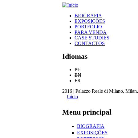
gonçalo
BIOGRAFIA
mabunda
EXPOSIÇÕES
Menu principal
PORTFOLIO
PARA VENDA
CASE STUDIES
CONTACTOS
Idiomas
PT
EN
FR
2016 | Palazzo Reale di Milano, Milan,
Início
Está aqui
Menu principal
BIOGRAFIA
EXPOSIÇÕES