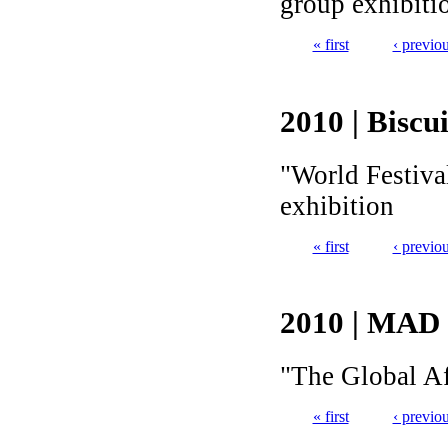
group exhibiti
« first
‹ previo
Pages
2010 | Biscu
"World Festiva
exhibition
« first
‹ previo
Pages
2010 | MAD
"The Global Af
« first
‹ previo
Pages