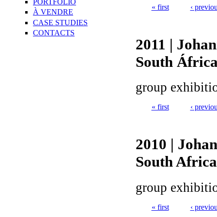
PORTFOLIO
« first
‹ previo
À VENDRE
Pages
CASE STUDIES
CONTACTS
2011 | Johan
South Áfric
group exhibiti
« first
‹ previo
Pages
2010 | Joha
South Africa
group exhibiti
« first
‹ previo