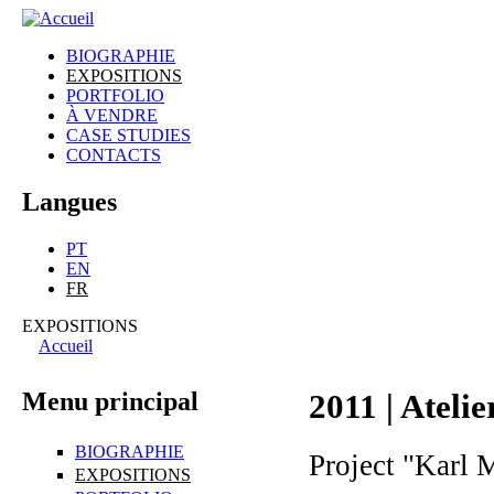
gonçalo
BIOGRAPHIE
mabunda
EXPOSITIONS
Menu principal
PORTFOLIO
À VENDRE
CASE STUDIES
CONTACTS
Langues
PT
EN
FR
EXPOSITIONS
Accueil
Vous êtes ici
Menu principal
2011 | Atel
BIOGRAPHIE
Project "Karl M
EXPOSITIONS