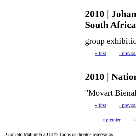
2010 | Joha
South Africa
group exhibiti
« first
‹ previo
Pages
2010 | Nati
"Movart Bienal
« first
‹ previo
Pages
« premier
‹
Pages
Gonçalo Mabunda 2013 © Todos os direitos reservados