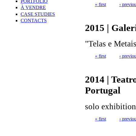
PORTFOLIO
« first
‹ previo
À VENDRE
Pages
CASE STUDIES
CONTACTS
2015 | Gale
"Telas e Metais
« first
‹ previo
Pages
2014 | Teatr
Portugal
solo exhibition
« first
‹ previo
Pages