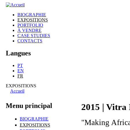
gonçalo
BIOGRAPHIE
mabunda
EXPOSITIONS
Menu principal
PORTFOLIO
À VENDRE
CASE STUDIES
CONTACTS
Langues
PT
EN
FR
EXPOSITIONS
Accueil
Vous êtes ici
Menu principal
2015 | Vitr
BIOGRAPHIE
"Making Africa
EXPOSITIONS