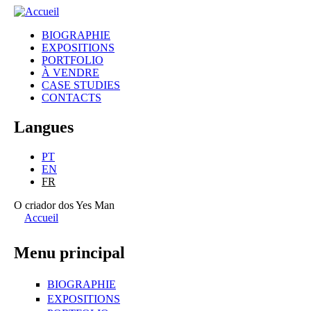
gonçalo
BIOGRAPHIE
mabunda
EXPOSITIONS
Menu principal
PORTFOLIO
À VENDRE
CASE STUDIES
CONTACTS
Langues
PT
EN
FR
O criador dos Yes Man
Accueil
Vous êtes ici
Menu principal
BIOGRAPHIE
EXPOSITIONS