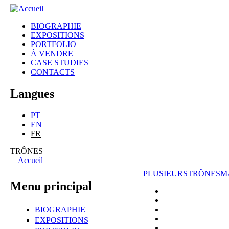
gonçalo
BIOGRAPHIE
mabunda
EXPOSITIONS
Menu principal
PORTFOLIO
À VENDRE
CASE STUDIES
CONTACTS
Langues
PT
EN
FR
TRÔNES
Accueil
Vous êtes ici
PLUSIEURS
TRÔNES
M
Menu principal
BIOGRAPHIE
EXPOSITIONS