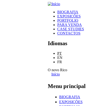
gonçalo
BIOGRAFIA
mabunda
EXPOSIÇÕES
Menu principal
PORTFOLIO
PARA VENDA
CASE STUDIES
CONTACTOS
Idiomas
PT
EN
FR
O novo Rico
Início
Está aqui
Menu principal
BIOGRAFIA
EXPOSIÇÕES